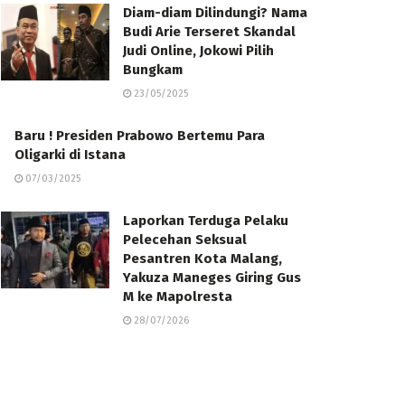
Diam-diam Dilindungi? Nama
Budi Arie Terseret Skandal
Judi Online, Jokowi Pilih
Bungkam
23/05/2025
Baru ! Presiden Prabowo Bertemu Para
Oligarki di Istana
07/03/2025
Laporkan Terduga Pelaku
Pelecehan Seksual
Pesantren Kota Malang,
Yakuza Maneges Giring Gus
M ke Mapolresta
28/07/2026