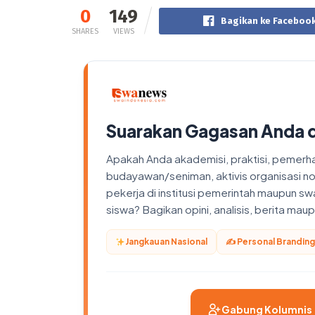
0
149
Bagikan ke Faceboo
SHARES
VIEWS
Suarakan Gagasan Anda 
Apakah Anda akademisi, praktisi, pemerhati
budayawan/seniman, aktivis organisasi n
pekerja di institusi pemerintah maupun sw
siswa? Bagikan opini, analisis, berita ma
Jangkauan Nasional
✍️ Personal Branding
Gabung Kolumnis