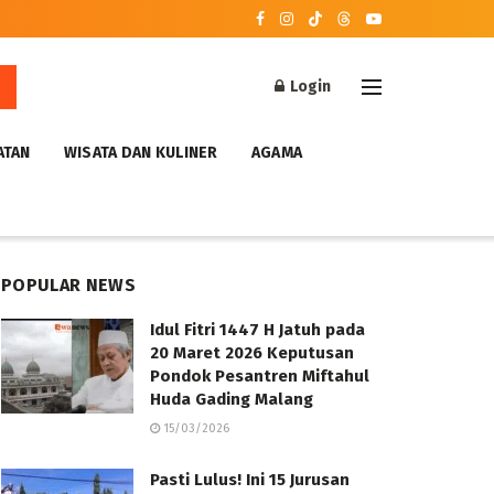
Login
ATAN
WISATA DAN KULINER
AGAMA
POPULAR NEWS
Idul Fitri 1447 H Jatuh pada
20 Maret 2026 Keputusan
Pondok Pesantren Miftahul
Huda Gading Malang
15/03/2026
Pasti Lulus! Ini 15 Jurusan