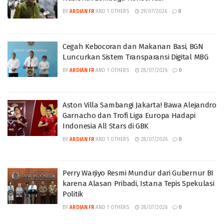
BY
ARDIAN FR
AND
1 OTHERS
29/07/2026
0
Cegah Kebocoran dan Makanan Basi, BGN
Luncurkan Sistem Transparansi Digital MBG
BY
ARDIAN FR
AND
1 OTHERS
28/07/2026
0
Aston Villa Sambangi Jakarta! Bawa Alejandro
Garnacho dan Trofi Liga Europa Hadapi
Indonesia All Stars di GBK
BY
ARDIAN FR
AND
1 OTHERS
28/07/2026
0
Perry Warjiyo Resmi Mundur dari Gubernur BI
karena Alasan Pribadi, Istana Tepis Spekulasi
Politik
BY
ARDIAN FR
AND
1 OTHERS
28/07/2026
0