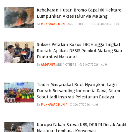
Kebakaran Hutan Bromo Capai 60 Hektare,
Lumpuhkan Akses Jalur via Malang
BY
MUKHAMAD MUNIF
AND
1 OTHERS
06/08/2026
0
Sukses Petakan Kasus TBC Hingga Tingkat
Rumah, Aplikasi DESIS Pemkot Malang Siap
Diadaptasi Nasional
BY
ARDIAN FR
AND
1 OTHERS
31/07/2026
0
Tradisi Masyarakat Buol Nyanyikan Lagu
Daerah Bersanding Indonesia Raya, Nilam
Sebut Jadi Inspirasi Pelestarian Budaya
BY
MUKHAMAD MUNIF
30/07/2026
0
Korupsi Pakan Satwa KBS, DPR RI Desak Audit
Nasional Lembaga Konservasi