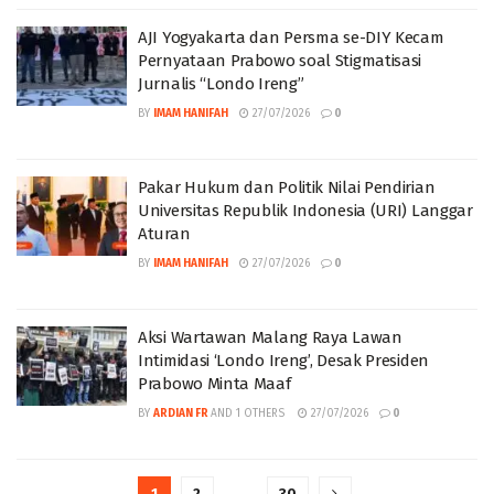
AJI Yogyakarta dan Persma se-DIY Kecam
Pernyataan Prabowo soal Stigmatisasi
Jurnalis “Londo Ireng”
BY
IMAM HANIFAH
27/07/2026
0
Pakar Hukum dan Politik Nilai Pendirian
Universitas Republik Indonesia (URI) Langgar
Aturan
BY
IMAM HANIFAH
27/07/2026
0
Aksi Wartawan Malang Raya Lawan
Intimidasi ‘Londo Ireng’, Desak Presiden
Prabowo Minta Maaf
BY
ARDIAN FR
AND
1 OTHERS
27/07/2026
0
1
2
…
30