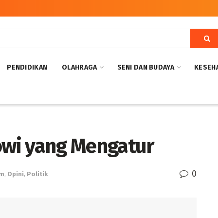
PENDIDIKAN
OLAHRAGA
SENI DAN BUDAYA
KESEH
kowi yang Mengatur
0
om
,
Opini
,
Politik