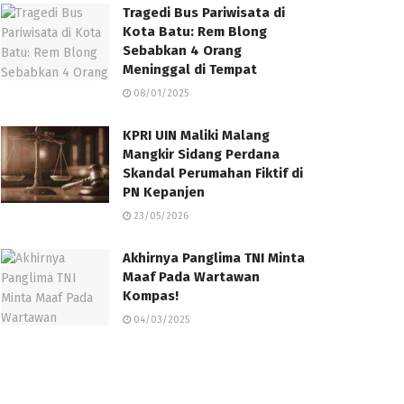
Tragedi Bus Pariwisata di
Kota Batu: Rem Blong
Sebabkan 4 Orang
Meninggal di Tempat
08/01/2025
KPRI UIN Maliki Malang
Mangkir Sidang Perdana
Skandal Perumahan Fiktif di
PN Kepanjen
23/05/2026
Akhirnya Panglima TNI Minta
Maaf Pada Wartawan
Kompas!
04/03/2025