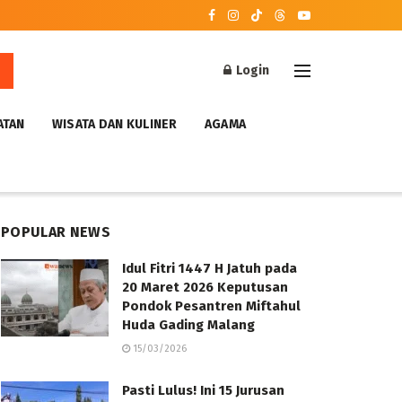
Login
ATAN
WISATA DAN KULINER
AGAMA
POPULAR NEWS
Idul Fitri 1447 H Jatuh pada
20 Maret 2026 Keputusan
Pondok Pesantren Miftahul
Huda Gading Malang
15/03/2026
Pasti Lulus! Ini 15 Jurusan