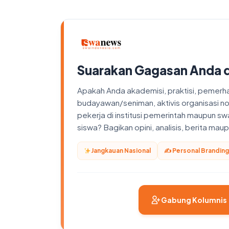
Suarakan Gagasan Anda 
Apakah Anda akademisi, praktisi, pemerhati
budayawan/seniman, aktivis organisasi n
pekerja di institusi pemerintah maupun sw
siswa? Bagikan opini, analisis, berita ma
Jangkauan Nasional
✍️ Personal Branding
Gabung Kolumnis