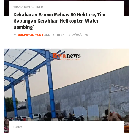
WISATA DAN KULINER
Kebakaran Bromo Meluas 80 Hektare, Tim
Gabungan Kerahkan Helikopter ‘Water
Bombing’
BY
MUKHAMAD MUNIF
AND
1 OTHERS
09/08/2026
UMKM