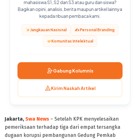
mahasiswa S1, S2 dan S3 atau guru dan siswa?
Bagikan opini, analisis, berita maupun artikel lainnya
kepada ribuan pembaca kami.
Jangkauan Nasional
✍️ Personal Branding
Komunitas Intelektual
Gabung Kolumnis
Kirim Naskah Artikel
Jakarta,
Swa News
– Setelah KPK menyelesaikan
pemeriksaan terhadap tiga dari empat tersangka
dugaan korupsi pembangunan Gedung Pemkab