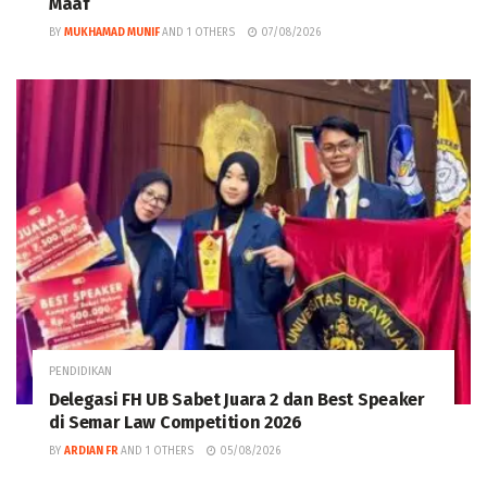
Maaf
BY
MUKHAMAD MUNIF
AND
1 OTHERS
07/08/2026
PENDIDIKAN
Delegasi FH UB Sabet Juara 2 dan Best Speaker
di Semar Law Competition 2026
BY
ARDIAN FR
AND
1 OTHERS
05/08/2026