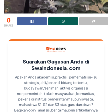
0
SHARES
Suarakan Gagasan Anda di
Swaindonesia.com
Apakah Anda akademisi, praktisi, pemerhati isu-isu
strategis, ahli/pakar di bidang tertentu,
budayawan/seniman, aktivis organisasi
nonpemerintah, tokoh masyarakat, komunitas,
pekerja di institusi pemerintah maupun swasta,
mahasiswa S1, S2 dan S3 atau guru dan siswa?
Bagikan opini, analisis, berita maupun artikel lainnya