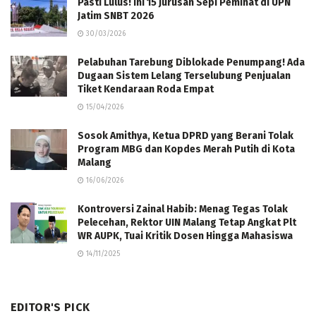
Pasti Lulus! Ini 15 Jurusan Sepi Peminat di UPN
Jatim SNBT 2026
30/03/2026
Pelabuhan Tarebung Diblokade Penumpang! Ada
Dugaan Sistem Lelang Terselubung Penjualan
Tiket Kendaraan Roda Empat
15/04/2026
Sosok Amithya, Ketua DPRD yang Berani Tolak
Program MBG dan Kopdes Merah Putih di Kota
Malang
16/06/2026
Kontroversi Zainal Habib: Menag Tegas Tolak
Pelecehan, Rektor UIN Malang Tetap Angkat Plt
WR AUPK, Tuai Kritik Dosen Hingga Mahasiswa
14/11/2025
EDITOR'S PICK