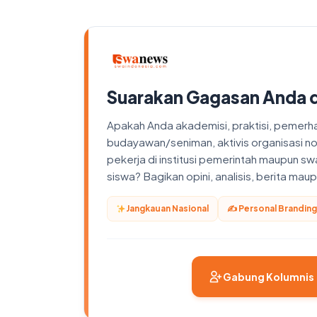
Suarakan Gagasan Anda 
Apakah Anda akademisi, praktisi, pemerhati
budayawan/seniman, aktivis organisasi n
pekerja di institusi pemerintah maupun sw
siswa? Bagikan opini, analisis, berita ma
Jangkauan Nasional
✍️ Personal Branding
Gabung Kolumnis