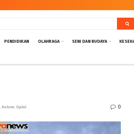
PENDIDIKAN
OLAHRAGA
SENI DAN BUDAYA
KESEH
0
i
,
Kolom
,
Opini