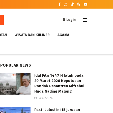
Login
ATAN
WISATA DAN KULINER
AGAMA
POPULAR NEWS
Idul Fitri 1447 H Jatuh pada
20 Maret 2026 Keputusan
Pondok Pesantren Miftahul
Huda Gading Malang
15/03/2026
Pasti Lulus! Ini 15 Jurusan