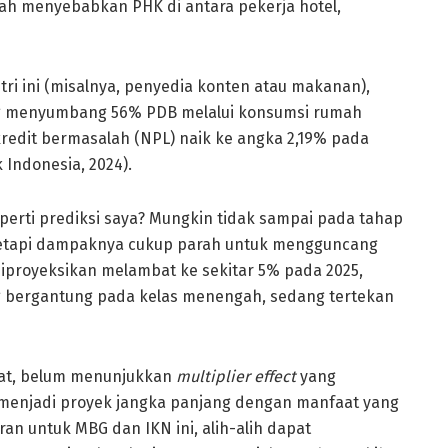
ah menyebabkan PHK di antara pekerja hotel,
i ini (misalnya, penyedia konten atau makanan),
ang menyumbang 56% PDB melalui konsumsi rumah
redit bermasalah (NPL) naik ke angka 2,19% pada
 Indonesia, 2024).
eperti prediksi saya? Mungkin tidak sampai pada tahap
tetapi dampaknya cukup parah untuk mengguncang
iproyeksikan melambat ke sekitar 5% pada 2025,
 bergantung pada kelas menengah, sedang tertekan
mat, belum menunjukkan
multiplier effect
yang
p menjadi proyek jangka panjang dengan manfaat yang
n untuk MBG dan IKN ini, alih-alih dapat