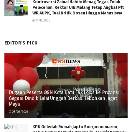
Kontroversi Zainal Habib: Menag Tegas Tolak
Pelecehan, Rektor UIN Malang Tetap Angkat Plt
WR AUPK, Tuai Kritik Dosen Hingga Mahasiswa
14/11/2025
EDITOR'S PICK
Dugaan Peserta OSN Kota Batu Tak Lolos ke Provinsi
Gegara Dindik Lalai Unggah Berkas Hebohkan Jagat
Maya
28/06/2026
KPK Geledah Rumah Japto Soerjosoemarno,