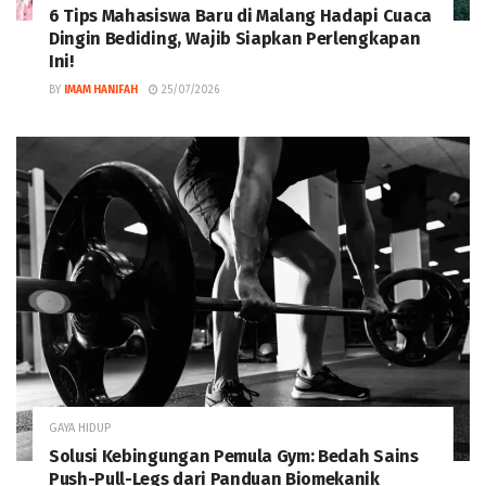
6 Tips Mahasiswa Baru di Malang Hadapi Cuaca
Dingin Bediding, Wajib Siapkan Perlengkapan
Ini!
BY
IMAM HANIFAH
25/07/2026
GAYA HIDUP
Solusi Kebingungan Pemula Gym: Bedah Sains
Push-Pull-Legs dari Panduan Biomekanik