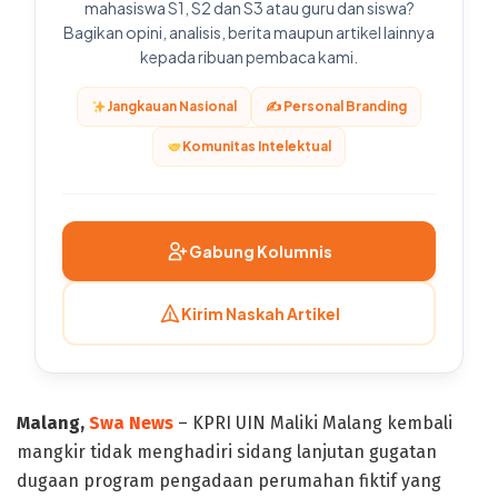
mahasiswa S1, S2 dan S3 atau guru dan siswa?
Bagikan opini, analisis, berita maupun artikel lainnya
kepada ribuan pembaca kami.
Jangkauan Nasional
✍️ Personal Branding
Komunitas Intelektual
Gabung Kolumnis
Kirim Naskah Artikel
Malang,
Swa News
– KPRI UIN Maliki Malang kembali
mangkir tidak menghadiri sidang lanjutan gugatan
dugaan program pengadaan perumahan fiktif yang