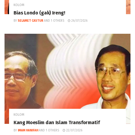
KOLOM
Bias Londo (gak) Ireng!
BY
SELAMET CASTUR
AND
1 OTHERS
26/07/2026
KOLOM
Kang Moeslim dan Islam Transformatif
BY
IMAM HANIFAH
AND
1 OTHERS
22/07/2026