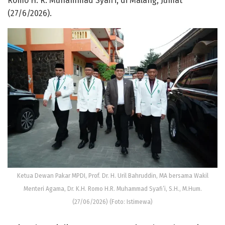
Romo H. R. Muhammad Syafi’i, di Malang, Jumat
(27/6/2026).
Ketua Dewan Pakar MPDI, Prof. Dr. H. Uril Bahruddin, MA bersama Wakil
Menteri Agama, Dr. K.H. Romo H.R. Muhammad Syafi’i, S.H., M.Hum.
(27/06/2026) (Foto: Istimewa)