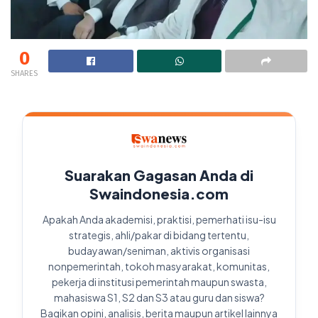
0
SHARES
Suarakan Gagasan Anda di
Swaindonesia.com
Apakah Anda akademisi, praktisi, pemerhati isu-isu
strategis, ahli/pakar di bidang tertentu,
budayawan/seniman, aktivis organisasi
nonpemerintah, tokoh masyarakat, komunitas,
pekerja di institusi pemerintah maupun swasta,
mahasiswa S1, S2 dan S3 atau guru dan siswa?
Bagikan opini, analisis, berita maupun artikel lainnya