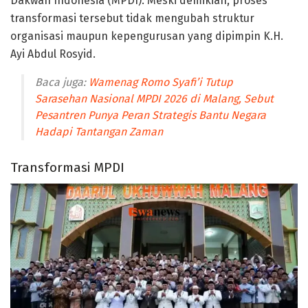
Dakwah Indonesia (MPDI). Meski demikian, proses
transformasi tersebut tidak mengubah struktur
organisasi maupun kepengurusan yang dipimpin K.H.
Ayi Abdul Rosyid.
Baca juga:
Wamenag Romo Syafi’i Tutup
Sarasehan Nasional MPDI 2026 di Malang, Sebut
Pesantren Punya Peran Strategis Bantu Negara
Hadapi Tantangan Zaman
Transformasi MPDI