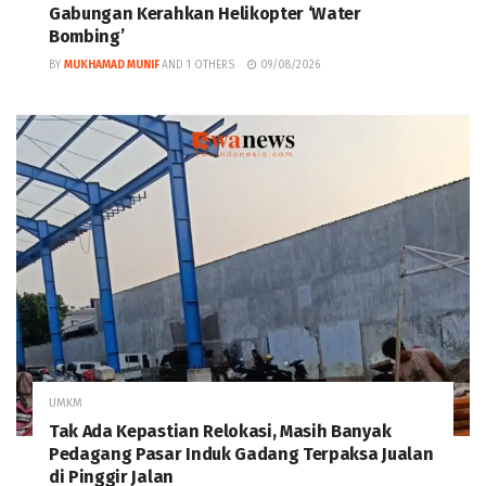
Gabungan Kerahkan Helikopter ‘Water
Bombing’
BY
MUKHAMAD MUNIF
AND
1 OTHERS
09/08/2026
UMKM
Tak Ada Kepastian Relokasi, Masih Banyak
Pedagang Pasar Induk Gadang Terpaksa Jualan
di Pinggir Jalan