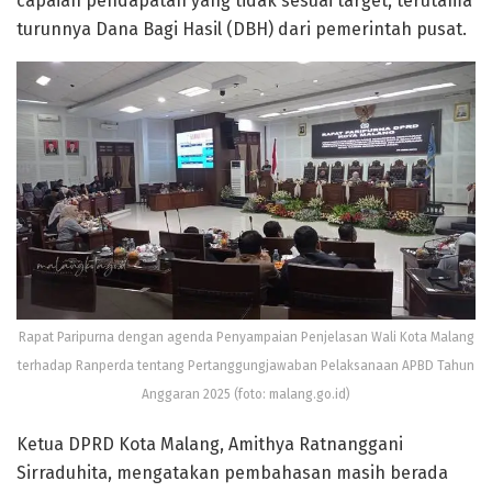
capaian pendapatan yang tidak sesuai target, terutama
turunnya Dana Bagi Hasil (DBH) dari pemerintah pusat.
Rapat Paripurna dengan agenda Penyampaian Penjelasan Wali Kota Malang
terhadap Ranperda tentang Pertanggungjawaban Pelaksanaan APBD Tahun
Anggaran 2025 (foto: malang.go.id)
Ketua DPRD Kota Malang, Amithya Ratnanggani
Sirraduhita, mengatakan pembahasan masih berada