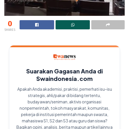
0
SHARES
Suarakan Gagasan Anda di
Swaindonesia.com
Apakah Anda akademisi, praktisi, pemerhati isu-isu
strategis, ahli/pakar di bidang tertentu,
budayawan/seniman, aktivis organisasi
nonpemerintah, tokoh masyarakat, komunitas,
pekerja di institusi pemerintah maupun swasta,
mahasiswa S1, S2 dan S3 atau guru dan siswa?
Bagikan opini, analisis, berita maupun artikel lainnya