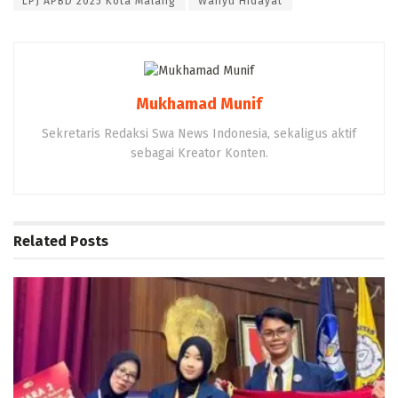
LPJ APBD 2025 Kota Malang⁠
⁠Wahyu Hidayat⁠
Mukhamad Munif
Sekretaris Redaksi Swa News Indonesia, sekaligus aktif
sebagai Kreator Konten.
Related
Posts