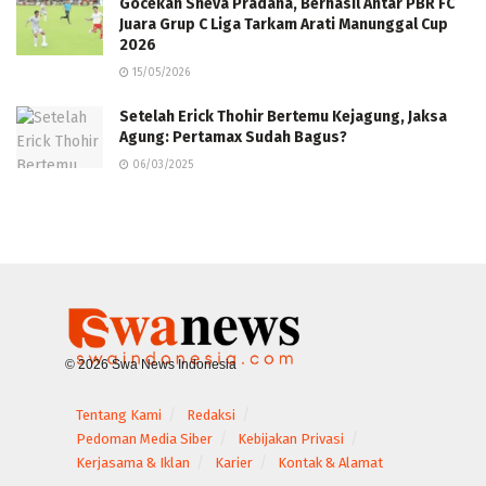
Gocekan Sheva Pradana, Berhasil Antar PBR FC
Juara Grup C Liga Tarkam Arati Manunggal Cup
2026
15/05/2026
Setelah Erick Thohir Bertemu Kejagung, Jaksa
Agung: Pertamax Sudah Bagus?
06/03/2025
© 2026 Swa News Indonesia
Tentang Kami
Redaksi
Pedoman Media Siber
Kebijakan Privasi
Kerjasama & Iklan
Karier
Kontak & Alamat