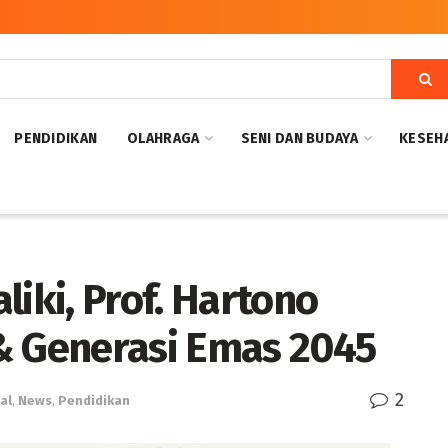
PENDIDIKAN
OLAHRAGA
SENI DAN BUDAYA
KESEH
liki, Prof. Hartono
& Generasi Emas 2045
2
al
,
News
,
Pendidikan