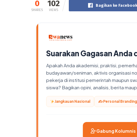
0
102
Bagikan ke Faceboo
SHARES
VIEWS
Suarakan Gagasan Anda 
Apakah Anda akademisi, praktisi, pemerhati
budayawan/seniman, aktivis organisasi n
pekerja di institusi pemerintah maupun sw
siswa? Bagikan opini, analisis, berita ma
Jangkauan Nasional
✍️ Personal Branding
Gabung Kolumnis