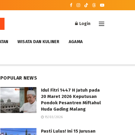
Login
ATAN
WISATA DAN KULINER
AGAMA
POPULAR NEWS
Idul Fitri 1447 H Jatuh pada
20 Maret 2026 Keputusan
Pondok Pesantren Miftahul
Huda Gading Malang
15/03/2026
Pasti Lulus! Ini 15 Jurusan