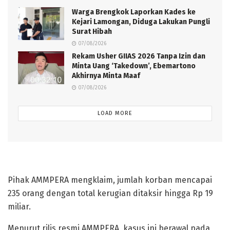
Warga Brengkok Laporkan Kades ke
Kejari Lamongan, Diduga Lakukan Pungli
Surat Hibah
07/08/2026
Rekam Usher GIIAS 2026 Tanpa Izin dan
Minta Uang ‘Takedown’, Ebemartono
Akhirnya Minta Maaf
07/08/2026
LOAD MORE
Rektor bungkam
Pihak AMMPERA mengklaim, jumlah korban mencapai
235 orang dengan total kerugian ditaksir hingga Rp 19
miliar.
Menurut rilis resmi AMMPERA, kasus ini berawal pada