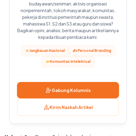
budayawan/seniman, aktivis organisasi
nonpemerintah, tokoh masyarakat, komunitas,
pekerja di institusi pemerintah maupun swasta,
mahasiswa S1, S2 dan S3 atau guru dan siswa?
Bagikan opini, analisis, berita maupun artikel lainnya
kepada ribuan pembaca kami.
Jangkauan Nasional
✍️ Personal Branding
Komunitas Intelektual
Gabung Kolumnis
Kirim Naskah Artikel