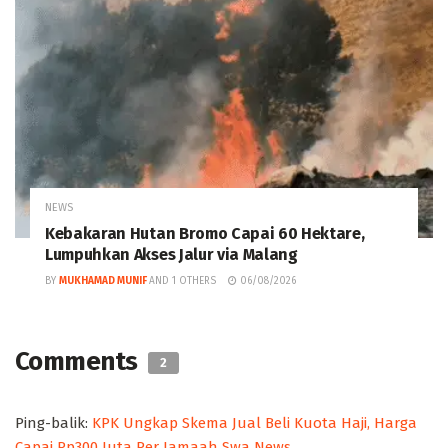
NEWS
Kebakaran Hutan Bromo Capai 60 Hektare,
Lumpuhkan Akses Jalur via Malang
BY
MUKHAMAD MUNIF
AND
1 OTHERS
06/08/2026
Comments
2
Ping-balik:
KPK Ungkap Skema Jual Beli Kuota Haji, Harga
Capai Rp300 Juta Per Jamaah Swa News