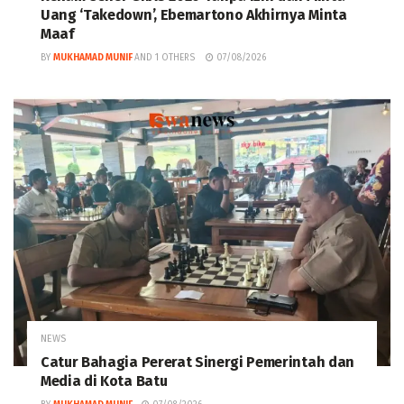
Uang ‘Takedown’, Ebemartono Akhirnya Minta
Maaf
BY
MUKHAMAD MUNIF
AND
1 OTHERS
07/08/2026
NEWS
Catur Bahagia Pererat Sinergi Pemerintah dan
Media di Kota Batu