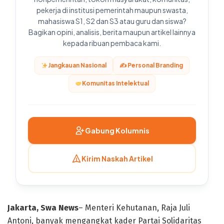
pekerja di institusi pemerintah maupun swasta,
mahasiswa S1, S2 dan S3 atau guru dan siswa?
Bagikan opini, analisis, berita maupun artikel lainnya
kepada ribuan pembaca kami.
Jangkauan Nasional
✍️ Personal Branding
Komunitas Intelektual
Gabung Kolumnis
Kirim Naskah Artikel
Jakarta, Swa News
– Menteri Kehutanan, Raja Juli
Antoni, banyak mengangkat kader Partai Solidaritas