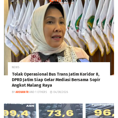
NEWS
Tolak Operasional Bus Trans Jatim Koridor II,
DPRD Jatim Siap Gelar Mediasi Bersama Sopir
Angkot Malang Raya
BY
ARDIAN FR
AND
1 OTHERS
04/08/2026