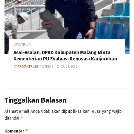
JAWA TIMUR
Asal-Asalan, DPRD Kabupaten Malang Minta
Kementerian PU Evaluasi Renovasi Kanjuruhan
BY
ARDIAN FR
AND
1 OTHERS
03/08/2026
Tinggalkan Balasan
Alamat email Anda tidak akan dipublikasikan.
Ruas yang wajib
*
ditandai
*
Komentar