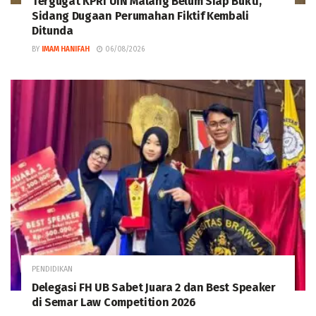
Tergugat KPRI UIN Malang Belum Siap Bukti,
Sidang Dugaan Perumahan Fiktif Kembali
Ditunda
BY
IMAM HANIFAH
06/08/2026
PENDIDIKAN
Delegasi FH UB Sabet Juara 2 dan Best Speaker
di Semar Law Competition 2026