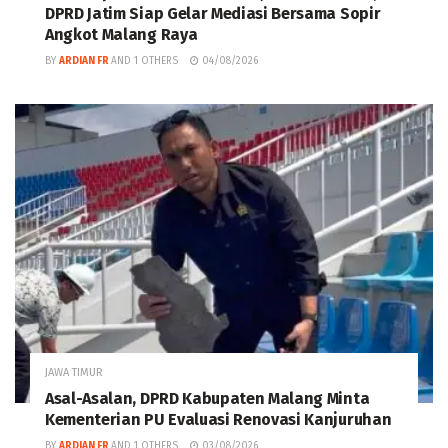
DPRD Jatim Siap Gelar Mediasi Bersama Sopir
Angkot Malang Raya
BY
ARDIAN FR
AND
1 OTHERS
04/08/2026
JAWA TIMUR
Asal-Asalan, DPRD Kabupaten Malang Minta
Kementerian PU Evaluasi Renovasi Kanjuruhan
BY
ARDIAN FR
AND
1 OTHERS
03/08/2026