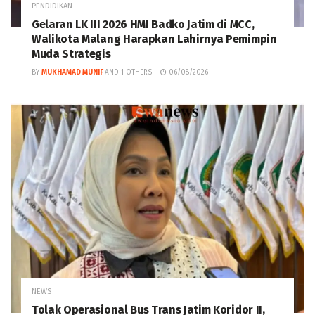
PENDIDIKAN
Gelaran LK III 2026 HMI Badko Jatim di MCC,
Walikota Malang Harapkan Lahirnya Pemimpin
Muda Strategis
BY
MUKHAMAD MUNIF
AND
1 OTHERS
06/08/2026
NEWS
Tolak Operasional Bus Trans Jatim Koridor II,