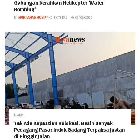
Gabungan Kerahkan Helikopter ‘Water
Bombing’
BY
MUKHAMAD MUNIF
AND
1 OTHERS
09/08/2026
UMKM
Tak Ada Kepastian Relokasi, Masih Banyak
Pedagang Pasar Induk Gadang Terpaksa Jualan
di Pinggir Jalan