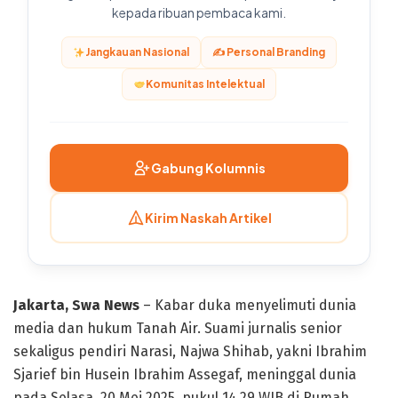
kepada ribuan pembaca kami.
Jangkauan Nasional
✍️ Personal Branding
Komunitas Intelektual
Gabung Kolumnis
Kirim Naskah Artikel
Jakarta, Swa News
– Kabar duka menyelimuti dunia
media dan hukum Tanah Air. Suami jurnalis senior
sekaligus pendiri Narasi, Najwa Shihab, yakni Ibrahim
Sjarief bin Husein Ibrahim Assegaf, meninggal dunia
pada Selasa, 20 Mei 2025, pukul 14.29 WIB di Rumah