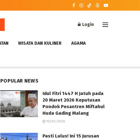
Login
ATAN
WISATA DAN KULINER
AGAMA
POPULAR NEWS
Idul Fitri 1447 H Jatuh pada
20 Maret 2026 Keputusan
Pondok Pesantren Miftahul
Huda Gading Malang
15/03/2026
Pasti Lulus! Ini 15 Jurusan