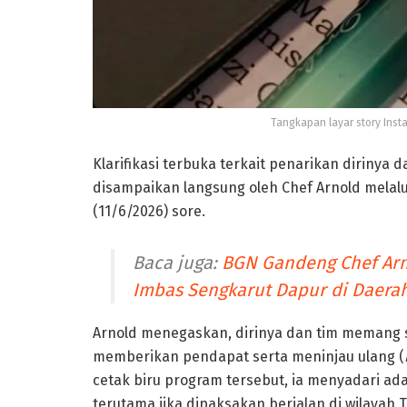
Tangkapan layar story Insta
Klarifikasi terbuka terkait penarikan dirinya 
disampaikan langsung oleh Chef Arnold melal
(11/6/2026) sore.
Baca juga:
BGN Gandeng Chef Arn
Imbas Sengkarut Dapur di Daera
Arnold menegaskan, dirinya dan tim memang 
memberikan pendapat serta meninjau ulang (
cetak biru program tersebut, ia menyadari ad
terutama jika dipaksakan berjalan di wilayah T