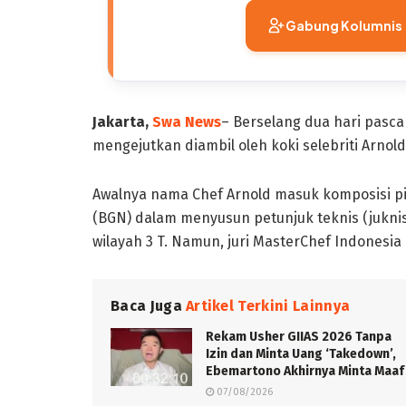
Gabung Kolumnis
Jakarta,
Swa News
– Berselang dua hari pasc
mengejutkan diambil oleh koki selebriti Arnol
Awalnya nama Chef Arnold masuk komposisi pi
(BGN) dalam menyusun petunjuk teknis (juknis
wilayah 3 T. Namun, juri MasterChef Indonesia
Baca Juga
Artikel Terkini Lainnya
Rekam Usher GIIAS 2026 Tanpa
Izin dan Minta Uang ‘Takedown’,
Ebemartono Akhirnya Minta Maaf
07/08/2026