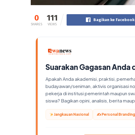
0
111
Bagikan ke Facebook
SHARES
VIEWS
Suarakan Gagasan Anda 
Apakah Anda akademisi, praktisi, pemerhati
budayawan/seniman, aktivis organisasi n
pekerja di institusi pemerintah maupun sw
siswa? Bagikan opini, analisis, berita ma
Jangkauan Nasional
✍️ Personal Branding