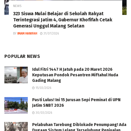
NEWS
323 Siswa Mulai Belajar di Sekolah Rakyat
Terintegrasi Jatim 4, Gubernur Khofifah Cetak
Generasi Unggul Malang Selatan
BY
IMAM HANIFAH
31/07/2026
POPULAR NEWS
Idul Fitri 1447 H Jatuh pada 20 Maret 2026
Keputusan Pondok Pesantren Miftahul Huda
Gading Malang
15/03/2026
Pasti Lulus! Ini 15 Jurusan Sepi Peminat di UPN
Jatim SNBT 2026
30/03/2026
Pelabuhan Tarebung Diblokade Penumpang! Ada
Dugaan Sistem Lelang Terselubung Penjualan