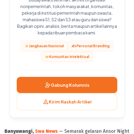
nonpemerintah, tokoh masyarakat, komunitas,
pekerja di institusi pemerintah maupun swasta,
mahasiswa S1, S2 dan S3 atau guru dan siswa?
Bagikan opini, analisis, berita maupun artikel lainnya
kepada ribuan pembaca kami.
Jangkauan Nasional
✍️ Personal Branding
Komunitas Intelektual
Gabung Kolumnis
Kirim Naskah Artikel
Banyuwangi,
Swa News
— Semarak gelaran Ansor Night