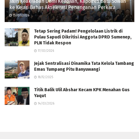
Jalin Keakraban Demi Keadilan, Kapolres Batu Sowan
ke Kejari Bahas Akselerasi Penanganan Perkara
15/07/2026
Tetap Sering Padam! Pengelolaan Listrik di
Pulau Sapudi Dikritisi Anggota DPRD Sumenep,
PLN Tidak Respon
17/03/2026
Jejak Sentralisasi Dinamika Tata Kelola Tambang
Emas Tumpang Pitu Banyuwangi
18/12/2025
Titik Balik Ulil Abshar Kecam KPK Menahan Gus
Yaqut
14/03/2026