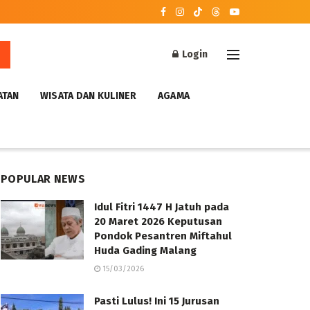
Login
ATAN
WISATA DAN KULINER
AGAMA
POPULAR NEWS
Idul Fitri 1447 H Jatuh pada
20 Maret 2026 Keputusan
Pondok Pesantren Miftahul
Huda Gading Malang
15/03/2026
Pasti Lulus! Ini 15 Jurusan