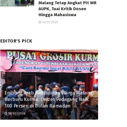
Malang Tetap Angkat Plt WR
AUPK, Tuai Kritik Dosen
Hingga Mahasiswa
14/11/2025
EDITOR'S PICK
Embong Arab Jadi Jujugan Warga Malang
Berburu Kurma: Omzet Pedagang Naik
100 Persen di Bulan Ramadan
18/02/2026