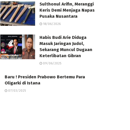
Sulthonul Arifin, Meranggi
Keris Demi Menjaga Napas
Pusaka Nusantara
18/06/2026
Habis Budi Arie Diduga
Masuk Jaringan Judol,
Sekarang Muncul Dugaan
Keterlibatan Gibran
09/06/2025
Baru ! Presiden Prabowo Bertemu Para
Oligarki di Istana
07/03/2025