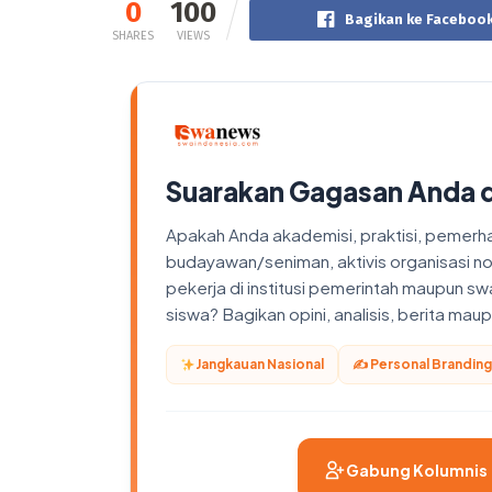
0
100
Bagikan ke Faceboo
SHARES
VIEWS
Suarakan Gagasan Anda 
Apakah Anda akademisi, praktisi, pemerhati
budayawan/seniman, aktivis organisasi n
pekerja di institusi pemerintah maupun sw
siswa? Bagikan opini, analisis, berita ma
Jangkauan Nasional
✍️ Personal Branding
Gabung Kolumnis