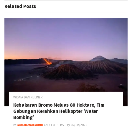
Related
Posts
WISATA DAN KULINER
Kebakaran Bromo Meluas 80 Hektare, Tim
Gabungan Kerahkan Helikopter ‘Water
Bombing’
BY
MUKHAMAD MUNIF
AND
1 OTHERS
09/08/2026