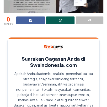
0
SHARES
Suarakan Gagasan Anda di
Swaindonesia.com
Apakah Anda akademisi, praktisi, pemerhati isu-isu
strategis, ahli/pakar di bidang tertentu,
budayawan/seniman, aktivis organisasi
nonpemerintah, tokoh masyarakat, komunitas,
pekerja di institusi pemerintah maupun swasta,
mahasiswa S1, S2 dan S3 atau guru dan siswa?
Bagikan opini, analisis, berita maupun artikel lainnya