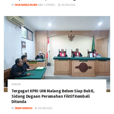
BY
MUKHAMAD MUNIF
AND
1 OTHERS
06/08/2026
HUKUM
Tergugat KPRI UIN Malang Belum Siap Bukti,
Sidang Dugaan Perumahan Fiktif Kembali
Ditunda
BY
IMAM HANIFAH
06/08/2026