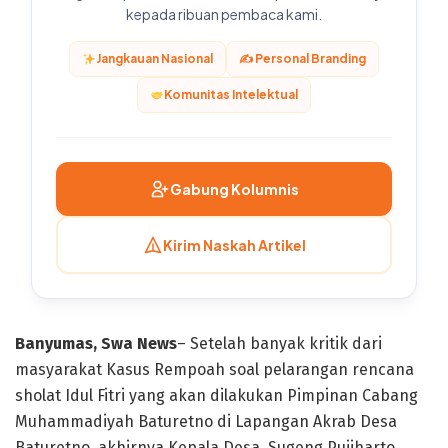
kepada ribuan pembaca kami.
Jangkauan Nasional
✍️ Personal Branding
Komunitas Intelektual
Gabung Kolumnis
Kirim Naskah Artikel
Banyumas, Swa News
– Setelah banyak kritik dari
masyarakat Kasus Rempoah soal pelarangan rencana
sholat Idul Fitri yang akan dilakukan Pimpinan Cabang
Muhammadiyah Baturetno di Lapangan Akrab Desa
Baturetno, akhirnya Kepala Desa, Sugeng Pujiharto,