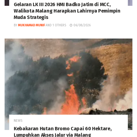
Gelaran LK III 2026 HMI Badko Jatim di MCC,
Walikota Malang Harapkan Lahirnya Pemimpin
Muda Strategis
BY
MUKHAMAD MUNIF
AND
1 OTHERS
06/08/2026
NEWS
Kebakaran Hutan Bromo Capai 60 Hektare,
Lumpuhkan Akses Jalur via Malang