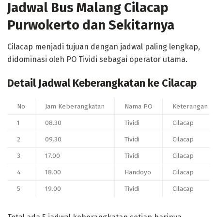
Jadwal Bus Malang Cilacap
Purwokerto dan Sekitarnya
Cilacap menjadi tujuan dengan jadwal paling lengkap,
didominasi oleh PO Tividi sebagai operator utama.
Detail Jadwal Keberangkatan ke Cilacap
No
Jam Keberangkatan
Nama PO
Keterangan / J
1
08.30
Tividi
Cilacap
2
09.30
Tividi
Cilacap
3
17.00
Tividi
Cilacap
4
18.00
Handoyo
Cilacap
5
19.00
Tividi
Cilacap