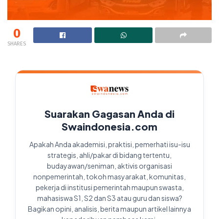
0
SHARES
Suarakan Gagasan Anda di
Swaindonesia.com
Apakah Anda akademisi, praktisi, pemerhati isu-isu
strategis, ahli/pakar di bidang tertentu,
budayawan/seniman, aktivis organisasi
nonpemerintah, tokoh masyarakat, komunitas,
pekerja di institusi pemerintah maupun swasta,
mahasiswa S1, S2 dan S3 atau guru dan siswa?
Bagikan opini, analisis, berita maupun artikel lainnya