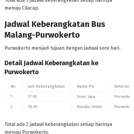
Total ada 5 jadwal keberangkatan setiap harinya
menuju Cilacap.
Jadwal Keberangkatan Bus
Malang-Purwokerto
Purwokerto menjadi tujuan dengan jadwal sore hari.
Detail Jadwal Keberangkatan ke
Purwokerto
No
Jam Keberangkatan
Nama PO
Keterangan
1
17.30
Sinar Jaya
Purwoker
2
18.30
Rosalia Indah
Purwoker
Total ada 2 jadwal keberangkatan setiap harinya
menuju Purwokerto.