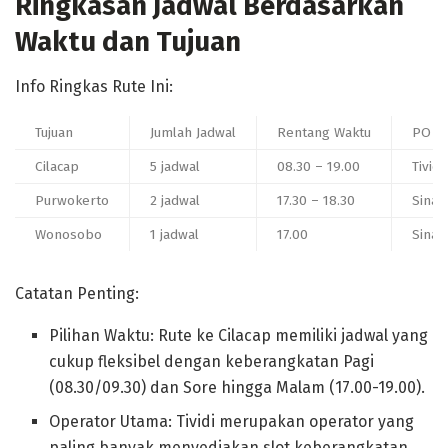
Ringkasan Jadwal Berdasarkan
Waktu dan Tujuan
Info Ringkas Rute Ini:
Tujuan
Jumlah Jadwal
Rentang Waktu
PO ya
Cilacap
5 jadwal
08.30 – 19.00
Tividi
Purwokerto
2 jadwal
17.30 – 18.30
Sinar
Wonosobo
1 jadwal
17.00
Sinar
Catatan Penting:
Pilihan Waktu: Rute ke Cilacap memiliki jadwal yang
cukup fleksibel dengan keberangkatan Pagi
(08.30/09.30) dan Sore hingga Malam (17.00-19.00).
Operator Utama: Tividi merupakan operator yang
paling banyak menyediakan slot keberangkatan