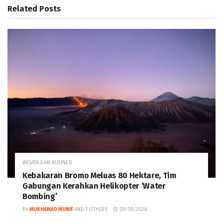
Related
Posts
WISATA DAN KULINER
Kebakaran Bromo Meluas 80 Hektare, Tim
Gabungan Kerahkan Helikopter ‘Water
Bombing’
BY
MUKHAMAD MUNIF
AND
1 OTHERS
09/08/2026