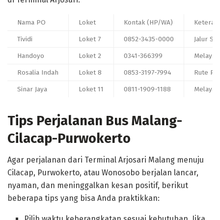
Nama PO
Loket
Kontak (HP/WA)
Keteran
Tividi
Loket 7
0852-3435-0000
Jalur Se
Handoyo
Loket 2
0341-366399
Melayan
Rosalia Indah
Loket 8
0853-3197-7994
Rute Pur
Sinar Jaya
Loket 11
0811-1909-1188
Melayan
Tips Perjalanan Bus Malang-
Cilacap-Purwokerto
Agar perjalanan dari Terminal Arjosari Malang menuju
Cilacap, Purwokerto, atau Wonosobo berjalan lancar,
nyaman, dan meninggalkan kesan positif, berikut
beberapa tips yang bisa Anda praktikkan:
Pilih waktu keberangkatan sesuai kebutuhan. Jika