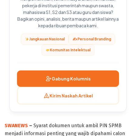
pekerja di institusi pemerintah maupun swasta,
mahasiswa S1, S2 dan S3 atau guru dan siswa?
Bagikan opini, analisis, berita maupun artikel lainnya
kepada ribuan pembaca kami.
Jangkauan Nasional
✍️ Personal Branding
Komunitas Intelektual
Gabung Kolumnis
Kirim Naskah Artikel
SWANEWS
–
Syarat dokumen untuk ambil PIN SPMB
menjadi informasi penting yang wajib dipahami calon