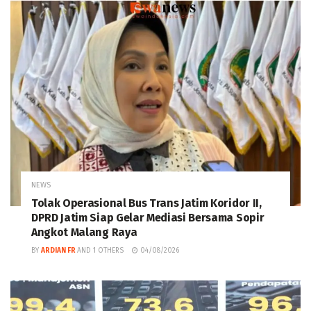
NEWS
Tolak Operasional Bus Trans Jatim Koridor II,
DPRD Jatim Siap Gelar Mediasi Bersama Sopir
Angkot Malang Raya
BY
ARDIAN FR
AND
1 OTHERS
04/08/2026