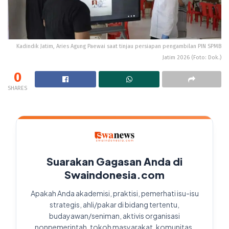
Kadindik Jatim, Aries Agung Paewai saat tinjau persiapan pengambilan PIN SPMB
Jatim 2026 (Foto: Dok.)
0
SHARES
Suarakan Gagasan Anda di
Swaindonesia.com
Apakah Anda akademisi, praktisi, pemerhati isu-isu
strategis, ahli/pakar di bidang tertentu,
budayawan/seniman, aktivis organisasi
nonpemerintah, tokoh masyarakat, komunitas,