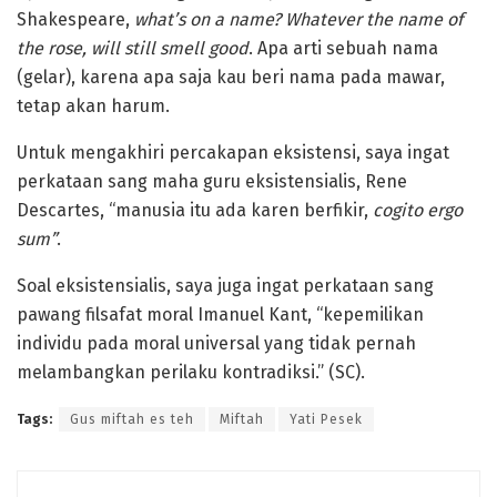
Shakespeare,
what’s on a name? Whatever the name of
the rose, will still smell good
. Apa arti sebuah nama
(gelar), karena apa saja kau beri nama pada mawar,
tetap akan harum.
Untuk mengakhiri percakapan eksistensi, saya ingat
perkataan sang maha guru eksistensialis, Rene
Descartes, “manusia itu ada karen berfikir,
cogito ergo
sum”
.
Soal eksistensialis, saya juga ingat perkataan sang
pawang filsafat moral Imanuel Kant, “kepemilikan
individu pada moral universal yang tidak pernah
melambangkan perilaku kontradiksi.” (SC).
Tags:
Gus miftah es teh
Miftah
Yati Pesek