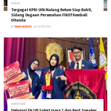
HUKUM
Tergugat KPRI UIN Malang Belum Siap Bukti,
Sidang Dugaan Perumahan Fiktif Kembali
Ditunda
BY
IMAM HANIFAH
06/08/2026
PENDIDIKAN
Delegasi FH UB Sabet Juara 2 dan Best Speaker