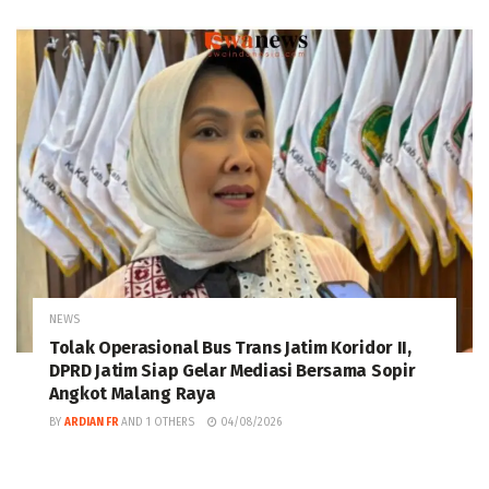
NEWS
Tolak Operasional Bus Trans Jatim Koridor II,
DPRD Jatim Siap Gelar Mediasi Bersama Sopir
Angkot Malang Raya
BY
ARDIAN FR
AND
1 OTHERS
04/08/2026