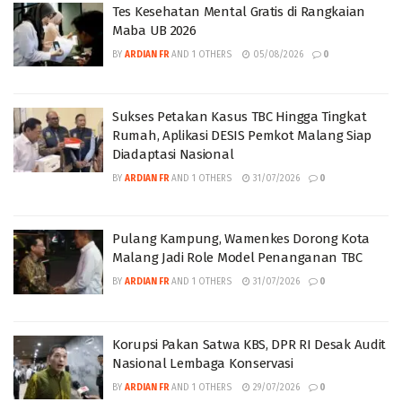
Tes Kesehatan Mental Gratis di Rangkaian
Maba UB 2026
BY
ARDIAN FR
AND
1 OTHERS
05/08/2026
0
Sukses Petakan Kasus TBC Hingga Tingkat
Rumah, Aplikasi DESIS Pemkot Malang Siap
Diadaptasi Nasional
BY
ARDIAN FR
AND
1 OTHERS
31/07/2026
0
Pulang Kampung, Wamenkes Dorong Kota
Malang Jadi Role Model Penanganan TBC
BY
ARDIAN FR
AND
1 OTHERS
31/07/2026
0
Korupsi Pakan Satwa KBS, DPR RI Desak Audit
Nasional Lembaga Konservasi
BY
ARDIAN FR
AND
1 OTHERS
29/07/2026
0