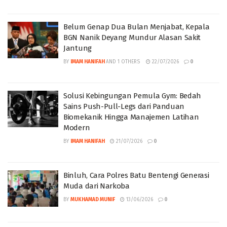
Belum Genap Dua Bulan Menjabat, Kepala
BGN Nanik Deyang Mundur Alasan Sakit
Jantung
BY
IMAM HANIFAH
AND
1 OTHERS
22/07/2026
0
Solusi Kebingungan Pemula Gym: Bedah
Sains Push-Pull-Legs dari Panduan
Biomekanik Hingga Manajemen Latihan
Modern
BY
IMAM HANIFAH
21/07/2026
0
‎Binluh, Cara Polres Batu Bentengi Generasi
Muda dari Narkoba
BY
MUKHAMAD MUNIF
13/06/2026
0