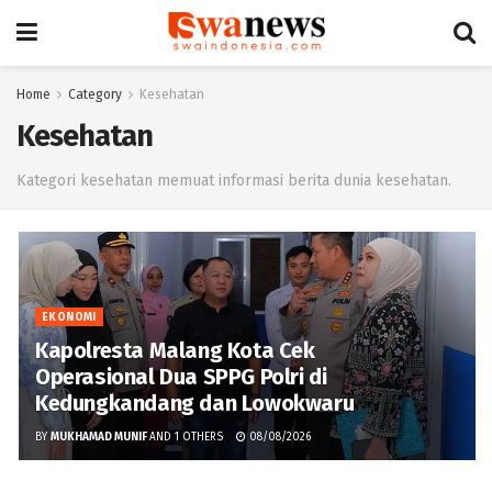
Home
Category
Kesehatan
Kesehatan
Kategori kesehatan memuat informasi berita dunia kesehatan.
EKONOMI
Kapolresta Malang Kota Cek
Operasional Dua SPPG Polri di
Kedungkandang dan Lowokwaru
BY
MUKHAMAD MUNIF
AND
1 OTHERS
08/08/2026