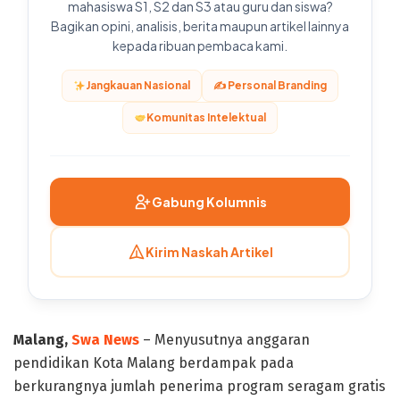
mahasiswa S1, S2 dan S3 atau guru dan siswa?
Bagikan opini, analisis, berita maupun artikel lainnya
kepada ribuan pembaca kami.
Jangkauan Nasional
✍️ Personal Branding
Komunitas Intelektual
Gabung Kolumnis
Kirim Naskah Artikel
Malang,
Swa News
– Menyusutnya anggaran
pendidikan Kota Malang berdampak pada
berkurangnya jumlah penerima program seragam gratis