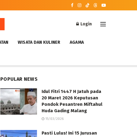
Login
ATAN
WISATA DAN KULINER
AGAMA
POPULAR NEWS
Idul Fitri 1447 H Jatuh pada
20 Maret 2026 Keputusan
Pondok Pesantren Miftahul
Huda Gading Malang
15/03/2026
Pasti Lulus! Ini 15 Jurusan