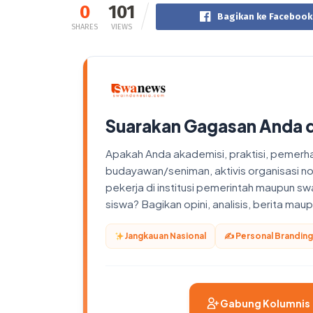
0
101
Bagikan ke Facebook
SHARES
VIEWS
Suarakan Gagasan Anda 
Apakah Anda akademisi, praktisi, pemerhati
budayawan/seniman, aktivis organisasi n
pekerja di institusi pemerintah maupun sw
siswa? Bagikan opini, analisis, berita ma
Jangkauan Nasional
✍️ Personal Branding
Gabung Kolumnis