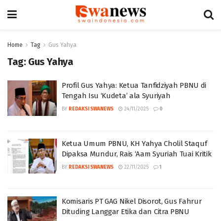
Home
Tag
Gus Yahya
Tag:
Gus Yahya
Profil Gus Yahya: Ketua Tanfidziyah PBNU di
Tengah Isu ‘Kudeta’ ala Syuriyah
BY
REDAKSI SWANEWS
24/11/2025
0
Ketua Umum PBNU, KH Yahya Cholil Staquf
Dipaksa Mundur, Rais ‘Aam Syuriah Tuai Kritik
BY
REDAKSI SWANEWS
22/11/2025
1
Komisaris PT GAG Nikel Disorot, Gus Fahrur
Dituding Langgar Etika dan Citra PBNU