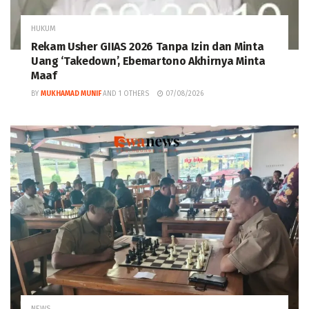
HUKUM
Rekam Usher GIIAS 2026 Tanpa Izin dan Minta
Uang ‘Takedown’, Ebemartono Akhirnya Minta
Maaf
BY
MUKHAMAD MUNIF
AND
1 OTHERS
07/08/2026
NEWS