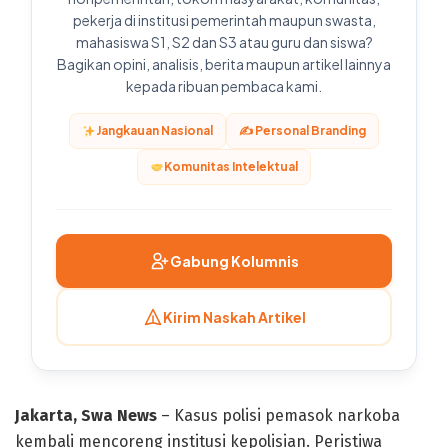
pekerja di institusi pemerintah maupun swasta,
mahasiswa S1, S2 dan S3 atau guru dan siswa?
Bagikan opini, analisis, berita maupun artikel lainnya
kepada ribuan pembaca kami.
Jangkauan Nasional
✍️ Personal Branding
Komunitas Intelektual
Gabung Kolumnis
Kirim Naskah Artikel
Jakarta, Swa News
– Kasus polisi pemasok narkoba
kembali mencoreng institusi kepolisian. Peristiwa