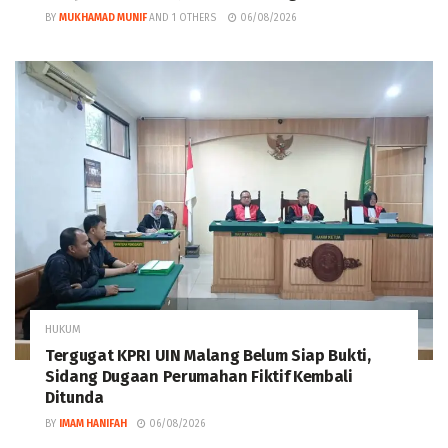
BY
MUKHAMAD MUNIF
AND
1 OTHERS
06/08/2026
HUKUM
Tergugat KPRI UIN Malang Belum Siap Bukti,
Sidang Dugaan Perumahan Fiktif Kembali
Ditunda
BY
IMAM HANIFAH
06/08/2026