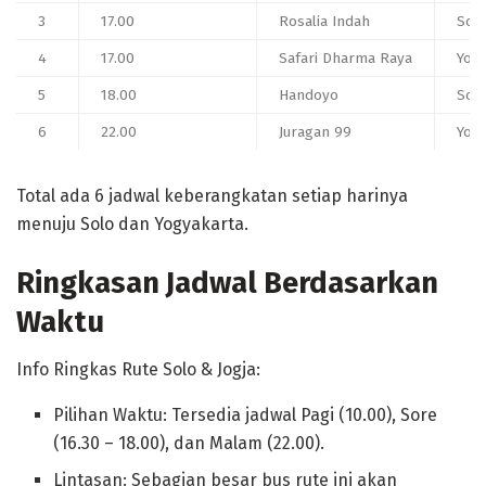
3
17.00
Rosalia Indah
Solo
4
17.00
Safari Dharma Raya
Yog
5
18.00
Handoyo
Solo
6
22.00
Juragan 99
Yog
Total ada 6 jadwal keberangkatan setiap harinya
menuju Solo dan Yogyakarta.
Ringkasan Jadwal Berdasarkan
Waktu
Info Ringkas Rute Solo & Jogja:
Pilihan Waktu: Tersedia jadwal Pagi (10.00), Sore
(16.30 – 18.00), dan Malam (22.00).
Lintasan: Sebagian besar bus rute ini akan