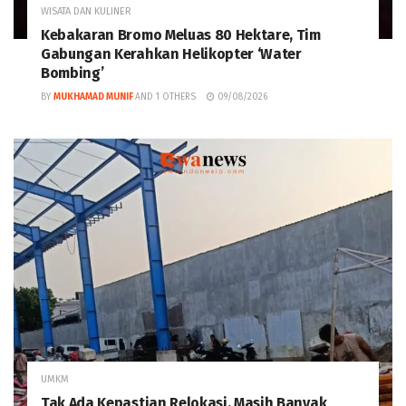
WISATA DAN KULINER
Kebakaran Bromo Meluas 80 Hektare, Tim
Gabungan Kerahkan Helikopter ‘Water
Bombing’
BY
MUKHAMAD MUNIF
AND
1 OTHERS
09/08/2026
UMKM
Tak Ada Kepastian Relokasi, Masih Banyak