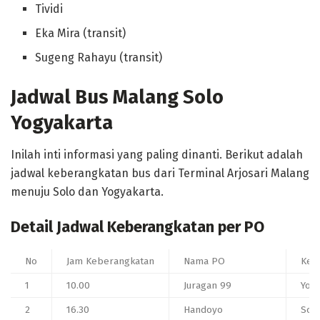
Tividi
Eka Mira (transit)
Sugeng Rahayu (transit)
Jadwal Bus Malang Solo
Yogyakarta
Inilah inti informasi yang paling dinanti. Berikut adalah
jadwal keberangkatan bus dari Terminal Arjosari Malang
menuju Solo dan Yogyakarta.
Detail Jadwal Keberangkatan per PO
No
Jam Keberangkatan
Nama PO
Kete
1
10.00
Juragan 99
Yog
2
16.30
Handoyo
Solo