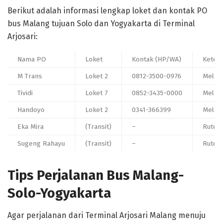
Berikut adalah informasi lengkap loket dan kontak PO
bus Malang tujuan Solo dan Yogyakarta di Terminal
Arjosari:
Nama PO
Loket
Kontak (HP/WA)
Keter
M Trans
Loket 2
0812-3500-0976
Melaya
Tividi
Loket 7
0852-3435-0000
Melaya
Handoyo
Loket 2
0341-366399
Melay
Eka Mira
(Transit)
–
Rute S
Sugeng Rahayu
(Transit)
–
Rute S
Tips Perjalanan Bus Malang-
Solo-Yogyakarta
Agar perjalanan dari Terminal Arjosari Malang menuju