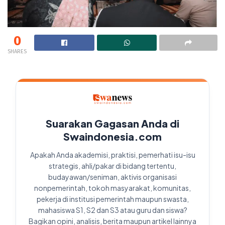
0
SHARES
Suarakan Gagasan Anda di
Swaindonesia.com
Apakah Anda akademisi, praktisi, pemerhati isu-isu
strategis, ahli/pakar di bidang tertentu,
budayawan/seniman, aktivis organisasi
nonpemerintah, tokoh masyarakat, komunitas,
pekerja di institusi pemerintah maupun swasta,
mahasiswa S1, S2 dan S3 atau guru dan siswa?
Bagikan opini, analisis, berita maupun artikel lainnya