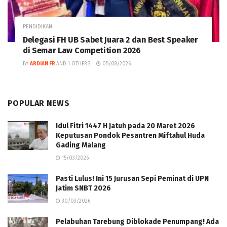
PENDIDIKAN
Delegasi FH UB Sabet Juara 2 dan Best Speaker
di Semar Law Competition 2026
BY
ARDIAN FR
AND
1 OTHERS
05/08/2026
POPULAR NEWS
Idul Fitri 1447 H Jatuh pada 20 Maret 2026
Keputusan Pondok Pesantren Miftahul Huda
Gading Malang
15/03/2026
Pasti Lulus! Ini 15 Jurusan Sepi Peminat di UPN
Jatim SNBT 2026
30/03/2026
Pelabuhan Tarebung Diblokade Penumpang! Ada