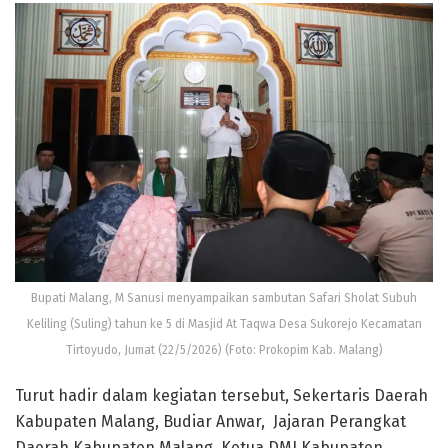
‎Bupati Malang, M Sanusi menyampaikan sambutan Safari Sholat Subuh
Keliling (Suling) tahun ke 5 di Masjid At Taqwa Desa Sukorejo Kecamatan
Tirtoyudo, Jumat (22/5/2026) (Foto: Prokopim Kab. Malang)
‎Turut hadir dalam kegiatan tersebut, Sekertaris Daerah
Kabupaten Malang, Budiar Anwar, Jajaran Perangkat
Daerah Kabupaten Malang, Ketua DMI Kabupaten