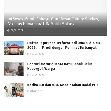
Ini Sosok Mundi Rahayu, Guru Besar Culture Studies,
Fakultas Humaniora UIN Maliki Malang
07/12/2024
Daftar 15 Jurusan Terfavorit di UNNES di SNBT
2026, Ini Prodi dengan Peminat Terbanyak
30/03/2026
‎Pencuri Motor di Kota Batu Babak Belur
Kepergok Warga ‎
30/04/2026
Ketika IKN dan MBG Menciptakan Badai PHK
01/05/2025