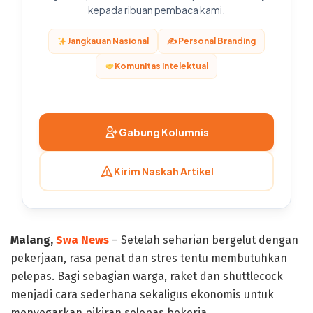
kepada ribuan pembaca kami.
Jangkauan Nasional
✍️ Personal Branding
Komunitas Intelektual
Gabung Kolumnis
Kirim Naskah Artikel
Malang,
Swa News
– Setelah seharian bergelut dengan
pekerjaan, rasa penat dan stres tentu membutuhkan
pelepas. Bagi sebagian warga, raket dan shuttlecock
menjadi cara sederhana sekaligus ekonomis untuk
menyegarkan pikiran selepas bekerja.