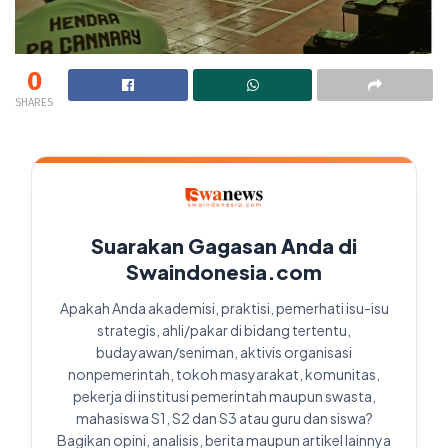
0
SHARES
Suarakan Gagasan Anda di
Swaindonesia.com
Apakah Anda akademisi, praktisi, pemerhati isu-isu
strategis, ahli/pakar di bidang tertentu,
budayawan/seniman, aktivis organisasi
nonpemerintah, tokoh masyarakat, komunitas,
pekerja di institusi pemerintah maupun swasta,
mahasiswa S1, S2 dan S3 atau guru dan siswa?
Bagikan opini, analisis, berita maupun artikel lainnya