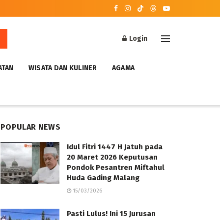
Login
ATAN
WISATA DAN KULINER
AGAMA
POPULAR NEWS
Idul Fitri 1447 H Jatuh pada
20 Maret 2026 Keputusan
Pondok Pesantren Miftahul
Huda Gading Malang
15/03/2026
Pasti Lulus! Ini 15 Jurusan