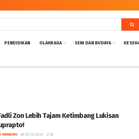
PENDIDIKAN
OLAHRAGA
SENI DAN BUDAYA
KESEH
 Fadli Zon Lebih Tajam Ketimbang Lukisan
uprapto!
I SWANEWS
26/12/2024
0