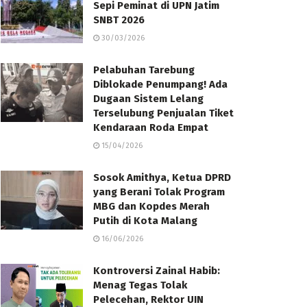
Sepi Peminat di UPN Jatim
SNBT 2026
30/03/2026
Pelabuhan Tarebung
Diblokade Penumpang! Ada
Dugaan Sistem Lelang
Terselubung Penjualan Tiket
Kendaraan Roda Empat
15/04/2026
Sosok Amithya, Ketua DPRD
yang Berani Tolak Program
MBG dan Kopdes Merah
Putih di Kota Malang
16/06/2026
Kontroversi Zainal Habib:
Menag Tegas Tolak
Pelecehan, Rektor UIN