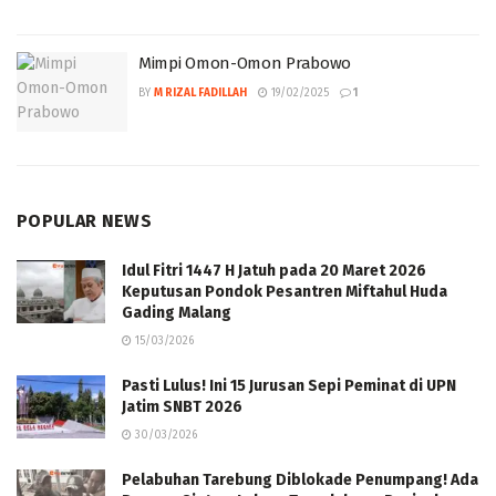
Mimpi Omon-Omon Prabowo
BY
M RIZAL FADILLAH
19/02/2025
1
POPULAR NEWS
Idul Fitri 1447 H Jatuh pada 20 Maret 2026
Keputusan Pondok Pesantren Miftahul Huda
Gading Malang
15/03/2026
Pasti Lulus! Ini 15 Jurusan Sepi Peminat di UPN
Jatim SNBT 2026
30/03/2026
Pelabuhan Tarebung Diblokade Penumpang! Ada