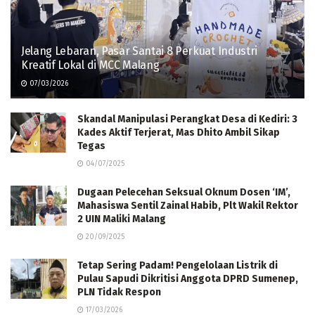
Jelang Lebaran, Pasar Santai 8 Perkuat Industri
Kreatif Lokal di MCC Malang
07/03/2026
Skandal Manipulasi Perangkat Desa di Kediri: 3
Kades Aktif Terjerat, Mas Dhito Ambil Sikap
Tegas
04/07/2025
Dugaan Pelecehan Seksual Oknum Dosen ‘IM’,
Mahasiswa Sentil Zainal Habib, Plt Wakil Rektor
2 UIN Maliki Malang
20/09/2025
Tetap Sering Padam! Pengelolaan Listrik di
Pulau Sapudi Dikritisi Anggota DPRD Sumenep,
PLN Tidak Respon
17/03/2026