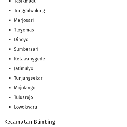
Tasikmadu
Tunggulwulung
Merjosari
Tlogomas
Dinoyo
Sumbersari
Ketawanggede
Jatimulyo
Tunjungsekar
Mojolangu
Tulusrejo
Lowokwaru
Kecamatan Blimbing