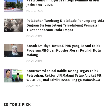
Pasti Lulus! Ini 15 Jurusan Sepi Peminat di UPN
Jatim SNBT 2026
30/03/2026
Pelabuhan Tarebung Diblokade Penumpang! Ada
Dugaan Sistem Lelang Terselubung Penjualan
Tiket Kendaraan Roda Empat
15/04/2026
Sosok Amithya, Ketua DPRD yang Berani Tolak
Program MBG dan Kopdes Merah Putih di Kota
Malang
16/06/2026
Kontroversi Zainal Habib: Menag Tegas Tolak
Pelecehan, Rektor UIN Malang Tetap Angkat Plt
WR AUPK, Tuai Kritik Dosen Hingga Mahasiswa
14/11/2025
EDITOR'S PICK