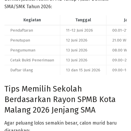
SMA/SMK Tahun 2026:
Kegiatan
Tanggal
Jam
Pendaftaran
11–12 Juni 2026
00.01–21.
Penutupan
12 Juni 2026
21.00 WIB
Pengumuman
13 Juni 2026
08.00 WIB
Cetak Bukti Penerimaan
13 Juni 2026
09.00–23.
Daftar Ulang
13 dan 15 Juni 2026
09.00–16.
Tips Memilih Sekolah
Berdasarkan Rayon SPMB Kota
Malang 2026 Jenjang SMA
Agar peluang lolos semakin besar, calon murid baru
disarankan: