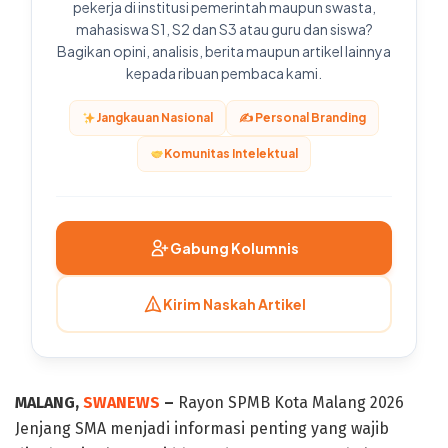
pekerja di institusi pemerintah maupun swasta,
mahasiswa S1, S2 dan S3 atau guru dan siswa?
Bagikan opini, analisis, berita maupun artikel lainnya
kepada ribuan pembaca kami.
Jangkauan Nasional
✍️ Personal Branding
Komunitas Intelektual
Gabung Kolumnis
Kirim Naskah Artikel
MALANG,
SWANEWS
–
Rayon SPMB Kota Malang 2026
Jenjang SMA menjadi informasi penting yang wajib